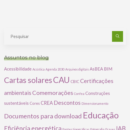
Pe
po
Assuntos no blog
Acessibilidade
AsBEA
BIM
Acústica
Agenda 2030
Arquivos digitais
CAU
Cartas solares
Certificações
CBIC
Comemorações
ambientais
Construções
Confea
Descontos
CREA
sustentáveis
Cores
Dimensionamento
Educação
Documentos para download
Eficiência energética
IAB
Fontes tipográficas
Fotografia
Frases