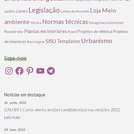
Legislação
Meio
Loja
Layers
Jardins
Linhas de desenho
ambiente
Normas técnicas
Música
Paisagismo sustentável
Plantas em interiores
Projetos de elétrica
Projetos
Plano diretor
Procel
Urbanismo
SISU
Templates
de interiores
Reciclagem
Siga-nos
Instagram
Facebook
Pinterest
YouTube
Telegram
Notícias em destaque
10 . junho . 2022
CAU BR | Carta-aberta aos(às) candidatos(as) nas eleições 2022
Leia mais
29 . maio . 2022