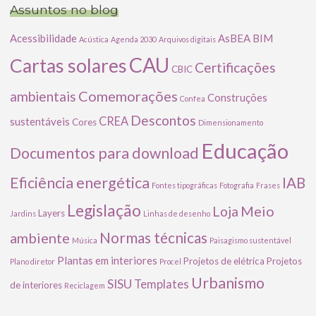
Assuntos no blog
Acessibilidade
AsBEA
BIM
Acústica
Agenda 2030
Arquivos digitais
CAU
Cartas solares
Certificações
CBIC
Comemorações
ambientais
Construções
Confea
Descontos
CREA
sustentáveis
Cores
Dimensionamento
Educação
Documentos para download
Eficiência energética
IAB
Fontes tipográficas
Fotografia
Frases
Legislação
Meio
Loja
Layers
Jardins
Linhas de desenho
ambiente
Normas técnicas
Música
Paisagismo sustentável
Plantas em interiores
Projetos de elétrica
Projetos
Plano diretor
Procel
Urbanismo
SISU
Templates
de interiores
Reciclagem