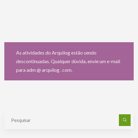
As atividades do Arquilog estão sendo
descontinuadas. Qualquer dúvida, envie um e-mail
para adm @ arquilog . com.
Pe
po