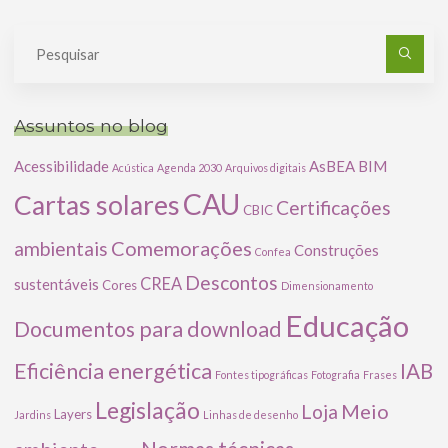
Pe
po
Assuntos no blog
Acessibilidade
AsBEA
BIM
Acústica
Agenda 2030
Arquivos digitais
CAU
Cartas solares
Certificações
CBIC
Comemorações
ambientais
Construções
Confea
Descontos
CREA
sustentáveis
Cores
Dimensionamento
Educação
Documentos para download
Eficiência energética
IAB
Fontes tipográficas
Fotografia
Frases
Legislação
Meio
Loja
Layers
Jardins
Linhas de desenho