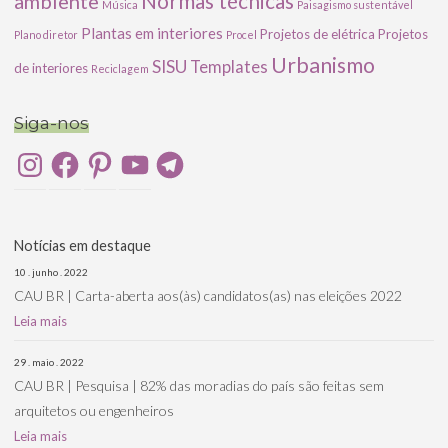
ambiente
Normas técnicas
Música
Paisagismo sustentável
Plantas em interiores
Projetos de elétrica
Projetos
Plano diretor
Procel
Urbanismo
SISU
Templates
de interiores
Reciclagem
Siga-nos
Instagram
Facebook
Pinterest
YouTube
Telegram
Notícias em destaque
10 . junho . 2022
CAU BR | Carta-aberta aos(às) candidatos(as) nas eleições 2022
Leia mais
29 . maio . 2022
CAU BR | Pesquisa | 82% das moradias do país são feitas sem
arquitetos ou engenheiros
Leia mais