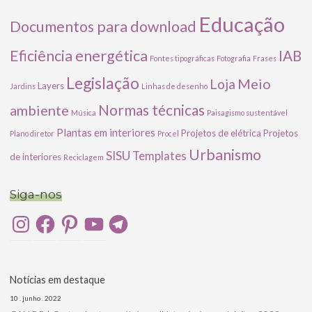
Educação
Documentos para download
Eficiência energética
IAB
Fontes tipográficas
Fotografia
Frases
Legislação
Meio
Loja
Layers
Jardins
Linhas de desenho
ambiente
Normas técnicas
Música
Paisagismo sustentável
Plantas em interiores
Projetos de elétrica
Projetos
Plano diretor
Procel
Urbanismo
SISU
Templates
de interiores
Reciclagem
Siga-nos
Instagram
Facebook
Pinterest
YouTube
Telegram
Notícias em destaque
10 . junho . 2022