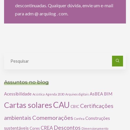
descontinuadas. Qualquer dúvida, envie um e-mail
para adm @ arquilog . com.
Pe
po
Assuntos no blog
Acessibilidade
AsBEA
BIM
Acústica
Agenda 2030
Arquivos digitais
CAU
Cartas solares
Certificações
CBIC
Comemorações
ambientais
Construções
Confea
Descontos
CREA
sustentáveis
Cores
Dimensionamento