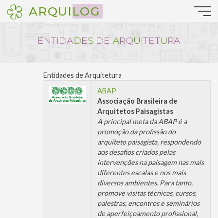
Pular
ARQUILOG
para
o
conteúdo
E
N
T
I
D
A
D
D
E
S
S
D
E
A
A
R
Q
U
I
T
E
T
U
U
R
A
Entidades de Arquitetura
ABAP
Associação Brasileira de
Arquitetos Paisagistas
A principal meta da ABAP é a
promoção da profissão do
arquiteto paisagista, respondendo
aos desafios criados pelas
intervenções na paisagem nas mais
diferentes escalas e nos mais
diversos ambientes. Para tanto,
promove visitas técnicas, cursos,
palestras, encontros e seminários
de aperfeiçoamento profissional,