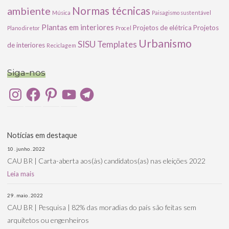
ambiente
Normas técnicas
Música
Paisagismo sustentável
Plantas em interiores
Projetos de elétrica
Projetos
Plano diretor
Procel
Urbanismo
SISU
Templates
de interiores
Reciclagem
Siga-nos
Instagram
Facebook
Pinterest
YouTube
Telegram
Notícias em destaque
10 . junho . 2022
CAU BR | Carta-aberta aos(às) candidatos(as) nas eleições 2022
Leia mais
29 . maio . 2022
CAU BR | Pesquisa | 82% das moradias do país são feitas sem
arquitetos ou engenheiros