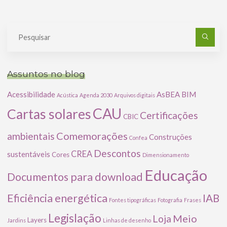
Pe
po
Assuntos no blog
Acessibilidade
AsBEA
BIM
Acústica
Agenda 2030
Arquivos digitais
CAU
Cartas solares
Certificações
CBIC
Comemorações
ambientais
Construções
Confea
Descontos
CREA
sustentáveis
Cores
Dimensionamento
Educação
Documentos para download
Eficiência energética
IAB
Fontes tipográficas
Fotografia
Frases
Legislação
Meio
Loja
Layers
Jardins
Linhas de desenho