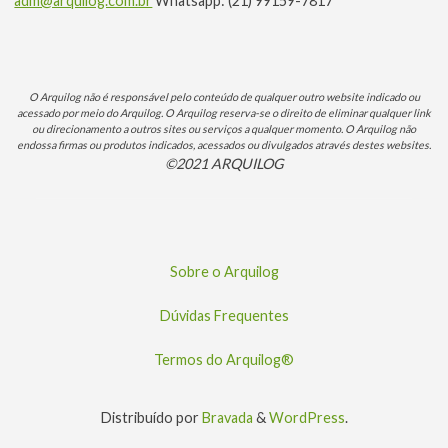
adm@arquilog.com.br
Whatsapp: (21) 99159-7817
O Arquilog não é responsável pelo conteúdo de qualquer outro website indicado ou
acessado por meio do Arquilog. O Arquilog reserva-se o direito de eliminar qualquer link
ou direcionamento a outros sites ou serviços a qualquer momento. O Arquilog não
endossa firmas ou produtos indicados, acessados ou divulgados através destes websites.
©2021 ARQUILOG
Sobre o Arquilog
Dúvidas Frequentes
Termos do Arquilog®
Distribuído por
Bravada
&
WordPress
.