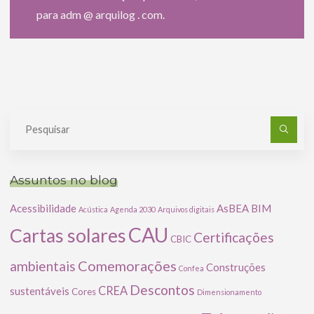
para adm @ arquilog . com.
Pe
po
Assuntos no blog
Acessibilidade
AsBEA
BIM
Acústica
Agenda 2030
Arquivos digitais
CAU
Cartas solares
Certificações
CBIC
Comemorações
ambientais
Construções
Confea
Descontos
CREA
sustentáveis
Cores
Dimensionamento