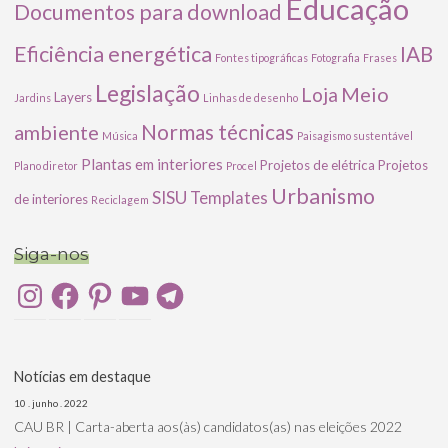
Educação
Documentos para download
Eficiência energética
IAB
Fontes tipográficas
Fotografia
Frases
Legislação
Meio
Loja
Layers
Jardins
Linhas de desenho
ambiente
Normas técnicas
Música
Paisagismo sustentável
Plantas em interiores
Projetos de elétrica
Projetos
Plano diretor
Procel
Urbanismo
SISU
Templates
de interiores
Reciclagem
Siga-nos
Instagram
Facebook
Pinterest
YouTube
Telegram
Notícias em destaque
10 . junho . 2022
CAU BR | Carta-aberta aos(às) candidatos(as) nas eleições 2022