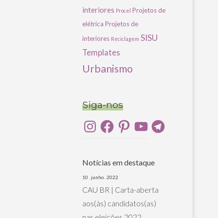
interiores
Projetos de
Procel
elétrica
Projetos de
SISU
interiores
Reciclagem
Templates
Urbanismo
Siga-nos
Instagram
Facebook
Pinterest
YouTube
Telegram
Notícias em destaque
10 . junho . 2022
CAU BR | Carta-aberta
aos(às) candidatos(as)
nas eleições 2022