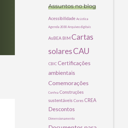
Assuntos no blog
Acessibilidade
Acústica
Agenda 2030
Arquivos digitais
Cartas
AsBEA
BIM
CAU
solares
Certificações
CBIC
ambientais
Comemorações
Construções
Confea
CREA
sustentáveis
Cores
Descontos
Dimensionamento
Documentos para