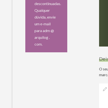
descontinuadas.
Qualquer
dúvida, envie
um e-mail
para adm @
arquilog .
com.
Dei
O seu
marc