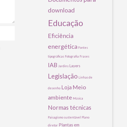
download
Educação
Eficiência
energética
u
Fontes
tipográficas
Fotografia
Frases
IAB
Layers
Jardins
Legislação
Linhas de
Meio
Loja
desenho
ambiente
Música
Normas técnicas
Paisagismo sustentável
Plano
Plantas em
diretor