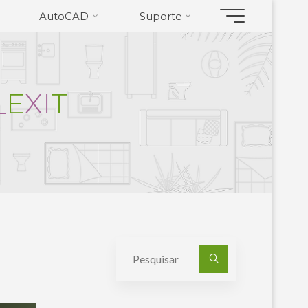
AutoCAD
Suporte
_
E
X
I
T
Pesquisa
por: