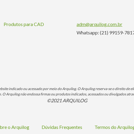
Produtos para CAD
adm@arquilog.com.br
Whatsapp: (21) 99159-781
ite indicado ou acessado por meio do Arquilog. O Arquilog reserva-se o direito de eli
O Arquilog não endossa firmas ou produtos indicados, acessados ou divulgados atrav
©2021 ARQUILOG
bre o Arquilog
Dúvidas Frequentes
Termos do Arquil