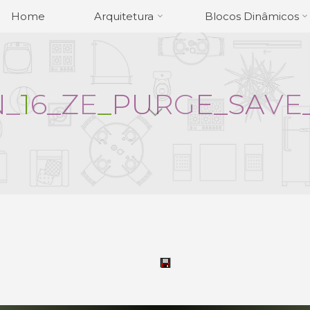
Home
Arquitetura
Blocos Dinâmicos
N
_
1
6
_
Z
E
_
P
U
R
G
E
_
S
A
V
E