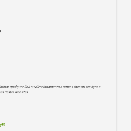
7
minar qualquer link ou direcionamento a outros sites ou serviços a
és destes websites.
og®