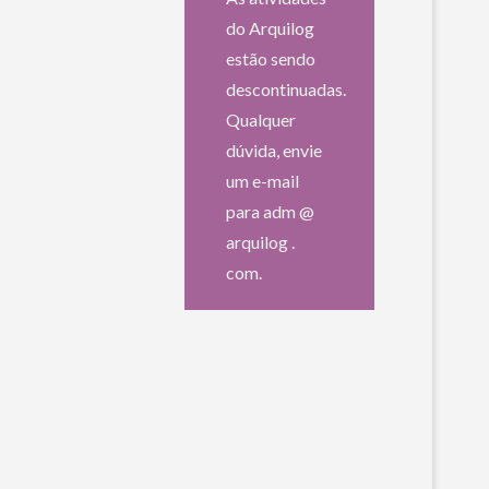
do Arquilog
estão sendo
descontinuadas.
Qualquer
dúvida, envie
um e-mail
para adm @
arquilog .
com.