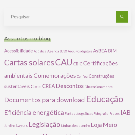
Pe
po
Assuntos no blog
Acessibilidade
AsBEA
BIM
Acústica
Agenda 2030
Arquivos digitais
CAU
Cartas solares
Certificações
CBIC
Comemorações
ambientais
Construções
Confea
Descontos
CREA
sustentáveis
Cores
Dimensionamento
Educação
Documentos para download
Eficiência energética
IAB
Fontes tipográficas
Fotografia
Frases
Legislação
Meio
Loja
Layers
Jardins
Linhas de desenho