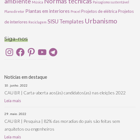
ambiente
Normas técnicas
Música
Paisagismo sustentável
Plantas em interiores
Projetos de elétrica
Projetos
Plano diretor
Procel
Urbanismo
SISU
Templates
de interiores
Reciclagem
Siga-nos
Instagram
Facebook
Pinterest
YouTube
Telegram
Notícias em destaque
10 . junho . 2022
CAU BR | Carta-aberta aos(às) candidatos(as) nas eleições 2022
Leia mais
29 . maio . 2022
CAU BR | Pesquisa | 82% das moradias do país são feitas sem
arquitetos ou engenheiros
Leia mais