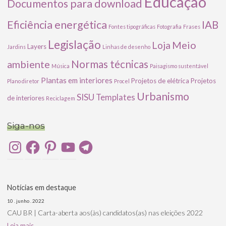
Educação
Documentos para download
Eficiência energética
IAB
Fontes tipográficas
Fotografia
Frases
Legislação
Meio
Loja
Layers
Jardins
Linhas de desenho
ambiente
Normas técnicas
Música
Paisagismo sustentável
Plantas em interiores
Projetos de elétrica
Projetos
Plano diretor
Procel
Urbanismo
SISU
Templates
de interiores
Reciclagem
Siga-nos
Instagram
Facebook
Pinterest
YouTube
Telegram
Notícias em destaque
10 . junho . 2022
CAU BR | Carta-aberta aos(às) candidatos(as) nas eleições 2022
Leia mais