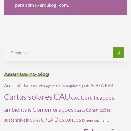
para adm @ arquilog . com.
Pe
po
Assuntos no blog
Acessibilidade
AsBEA
BIM
Acústica
Agenda 2030
Arquivos digitais
CAU
Cartas solares
Certificações
CBIC
Comemorações
ambientais
Construções
Confea
Descontos
CREA
sustentáveis
Cores
Dimensionamento