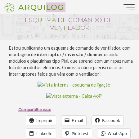
Pular
ARQUILOG
para
Projetos de arquitetura
o
E
S
Q
U
E
M
A
D
E
C
O
M
A
N
D
O
D
E
conteúdo
V
E
N
T
I
L
A
D
O
R
TERÇA-FEIRA, 2 . ABRIL . 2013 ::
19:21
Estou publicando um esquema de comando de ventilador, com
montagem de
interruptor / inversão / dimmer
usando
módulos e plaquinhas tipo Pial, que aprendi com um rapaz numa
loja de produtos elétricos. Com isso não é preciso usar os
interruptores feios que vêm com o ventilador!
Compartilhe isso:
Imprimir
E-mail
Facebook
LinkedIn
Pinterest
WhatsApp