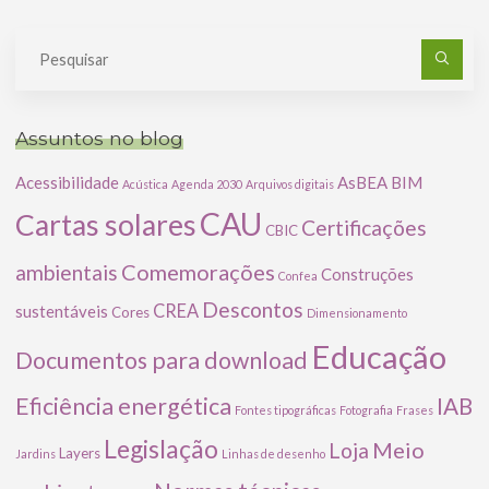
Pe
po
Assuntos no blog
Acessibilidade
AsBEA
BIM
Acústica
Agenda 2030
Arquivos digitais
CAU
Cartas solares
Certificações
CBIC
Comemorações
ambientais
Construções
Confea
Descontos
CREA
sustentáveis
Cores
Dimensionamento
Educação
Documentos para download
Eficiência energética
IAB
Fontes tipográficas
Fotografia
Frases
Legislação
Meio
Loja
Layers
Jardins
Linhas de desenho