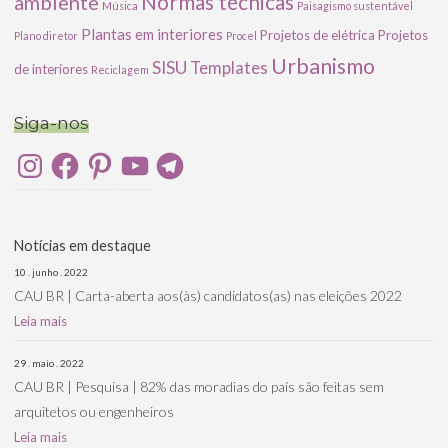
ambiente
Normas técnicas
Música
Paisagismo sustentável
Plantas em interiores
Projetos de elétrica
Projetos
Plano diretor
Procel
Urbanismo
SISU
Templates
de interiores
Reciclagem
Siga-nos
Instagram
Facebook
Pinterest
YouTube
Telegram
Notícias em destaque
10 . junho . 2022
CAU BR | Carta-aberta aos(às) candidatos(as) nas eleições 2022
Leia mais
29 . maio . 2022
CAU BR | Pesquisa | 82% das moradias do país são feitas sem
arquitetos ou engenheiros
Leia mais