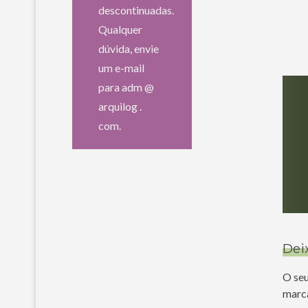
descontinuadas.
Qualquer
dúvida, envie
um e-mail
para adm @
arquilog .
com.
Dei
O seu
marc