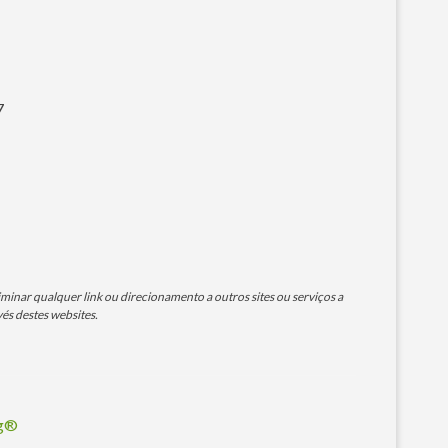
7
minar qualquer link ou direcionamento a outros sites ou serviços a
és destes websites.
og®