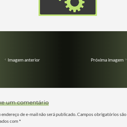
Imagem anterior
Próxima imagem
xe um comentário
 endereço de e-mail não será publicado.
Campos obrigatórios são
ados com
*