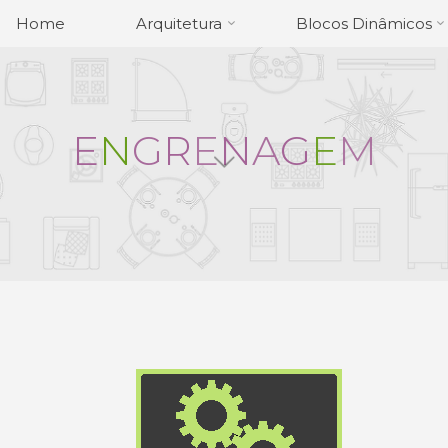
Home
Arquitetura
Blocos Dinâmicos
E
N
G
R
E
N
A
G
E
M