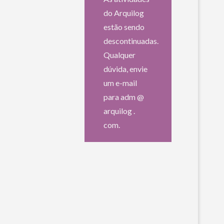
do Arquilog
estão sendo
descontinuadas.
Qualquer
dúvida, envie
um e-mail
para adm @
arquilog .
com.