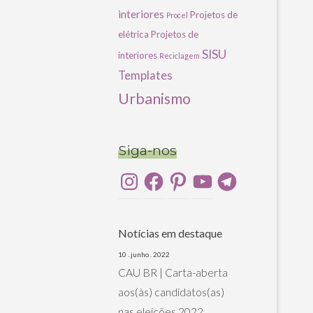
interiores
Projetos de
Procel
elétrica
Projetos de
SISU
interiores
Reciclagem
Templates
Urbanismo
Siga-nos
Instagram
Facebook
Pinterest
YouTube
Telegram
Notícias em destaque
10 . junho . 2022
CAU BR | Carta-aberta
aos(às) candidatos(as)
nas eleições 2022