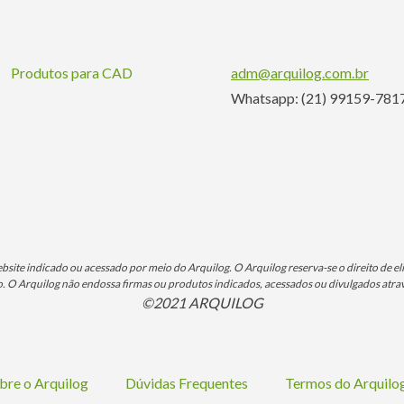
Produtos para CAD
adm@arquilog.com.br
Whatsapp: (21) 99159-781
ite indicado ou acessado por meio do Arquilog. O Arquilog reserva-se o direito de eli
O Arquilog não endossa firmas ou produtos indicados, acessados ou divulgados atrav
©2021 ARQUILOG
bre o Arquilog
Dúvidas Frequentes
Termos do Arquil