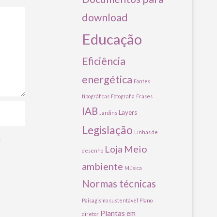
download
Educação
Eficiência
energética
Fontes
tipográficas
Fotografia
Frases
IAB
Layers
Jardins
Legislação
Linhas de
u
Meio
Loja
desenho
ambiente
Música
Normas técnicas
Paisagismo sustentável
Plano
Plantas em
diretor