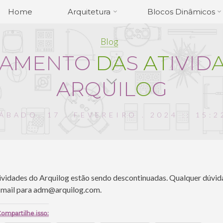
Home
Arquitetura
Blocos Dinâmicos
Blog
A
M
E
N
T
O
D
A
S
A
T
I
V
I
D
A
R
Q
U
I
L
O
G
ÁBADO, 17 . FEVEREIRO . 2024 :: 15:2
ividades do Arquilog estão sendo descontinuadas. Qualquer dúvida
-mail para adm@arquilog.com.
ompartilhe isso: