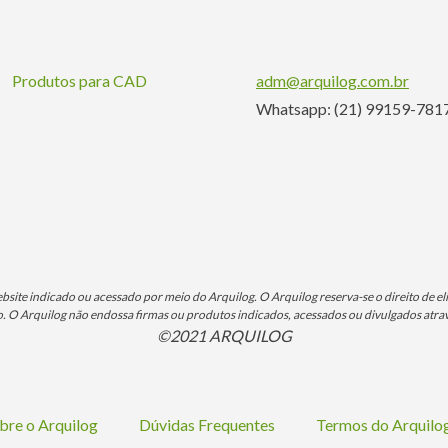
Produtos para CAD
adm@arquilog.com.br
Whatsapp: (21) 99159-781
ite indicado ou acessado por meio do Arquilog. O Arquilog reserva-se o direito de eli
O Arquilog não endossa firmas ou produtos indicados, acessados ou divulgados atrav
©2021 ARQUILOG
bre o Arquilog
Dúvidas Frequentes
Termos do Arquil