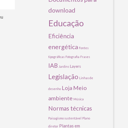
download
eu
Educação
Eficiência
energética
Fontes
tipográficas
Fotografia
Frases
IAB
Layers
Jardins
Legislação
Linhas de
Meio
Loja
desenho
ambiente
Música
Normas técnicas
Paisagismo sustentável
Plano
Plantas em
diretor