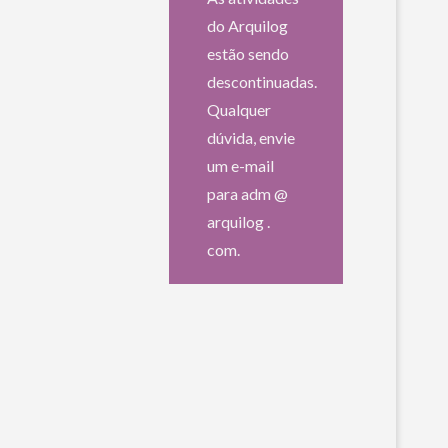
do Arquilog
estão sendo
descontinuadas.
Qualquer
dúvida, envie
um e-mail
para adm @
arquilog .
com.