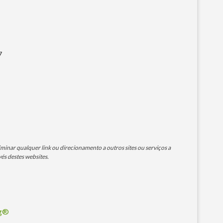
7
minar qualquer link ou direcionamento a outros sites ou serviços a
és destes websites.
og®