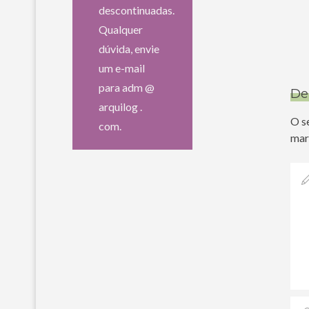
descontinuadas.
Qualquer
dúvida, envie
um e-mail
para adm @
De
arquilog .
O s
com.
mar