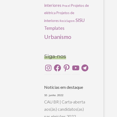
interiores
Projetos de
Procel
elétrica
Projetos de
SISU
interiores
Reciclagem
Templates
Urbanismo
Siga-nos
Instagram
Facebook
Pinterest
YouTube
Telegram
Notícias em destaque
10 . junho . 2022
CAU BR | Carta-aberta
aos(às) candidatos(as)
nas eleições 2022