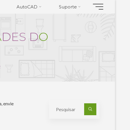
AutoCAD
Suporte
A
D
E
S
D
O
2
, envie
Pesquisa
por: