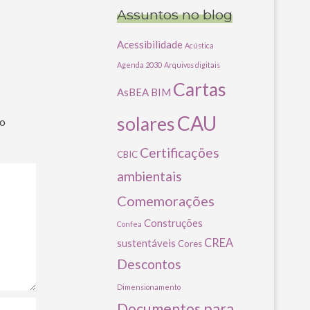
Assuntos no blog
Acessibilidade
Acústica
Agenda 2030
Arquivos digitais
Cartas
AsBEA
BIM
CAU
solares
ão
Certificações
CBIC
ambientais
Comemorações
Construções
Confea
CREA
sustentáveis
Cores
Descontos
Dimensionamento
Documentos para