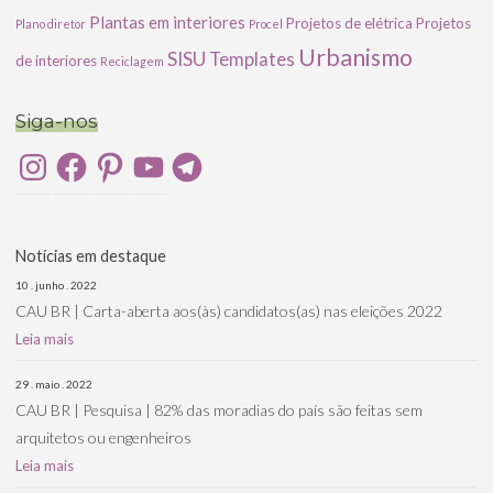
Plantas em interiores
Projetos de elétrica
Projetos
Plano diretor
Procel
Urbanismo
SISU
Templates
de interiores
Reciclagem
Siga-nos
Instagram
Facebook
Pinterest
YouTube
Telegram
Notícias em destaque
10 . junho . 2022
CAU BR | Carta-aberta aos(às) candidatos(as) nas eleições 2022
Leia mais
29 . maio . 2022
CAU BR | Pesquisa | 82% das moradias do país são feitas sem
arquitetos ou engenheiros
Leia mais