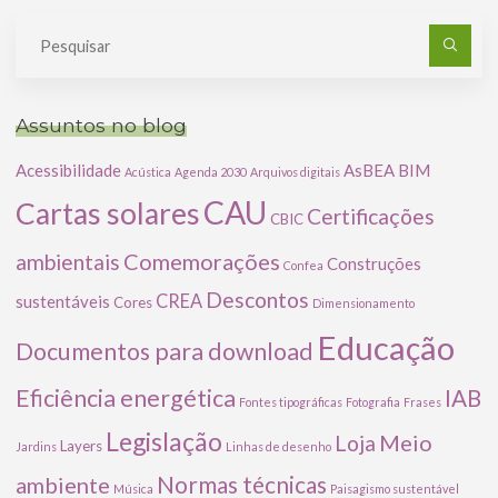
Pe
po
Assuntos no blog
Acessibilidade
AsBEA
BIM
Acústica
Agenda 2030
Arquivos digitais
CAU
Cartas solares
Certificações
CBIC
Comemorações
ambientais
Construções
Confea
Descontos
CREA
sustentáveis
Cores
Dimensionamento
Educação
Documentos para download
Eficiência energética
IAB
Fontes tipográficas
Fotografia
Frases
Legislação
Meio
Loja
Layers
Jardins
Linhas de desenho
ambiente
Normas técnicas
Música
Paisagismo sustentável