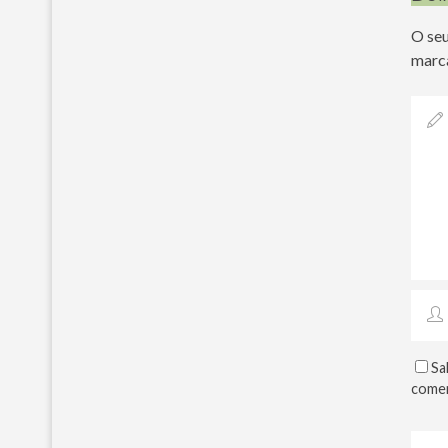
O seu
marc
Sa
comen