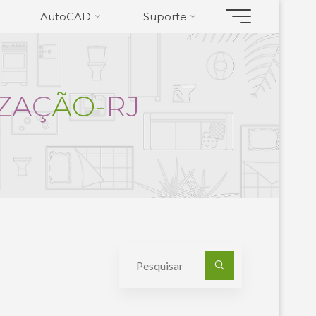
AutoCAD
Suporte
Z
A
Ç
Ã
O
-
R
J
Pesquisa
por: