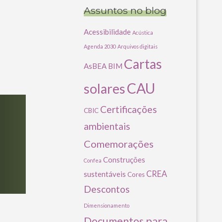
Assuntos no blog
Acessibilidade
Acústica
Agenda 2030
Arquivos digitais
Cartas
AsBEA
BIM
CAU
solares
Certificações
CBIC
ambientais
Comemorações
Construções
Confea
CREA
sustentáveis
Cores
Descontos
Dimensionamento
Documentos para