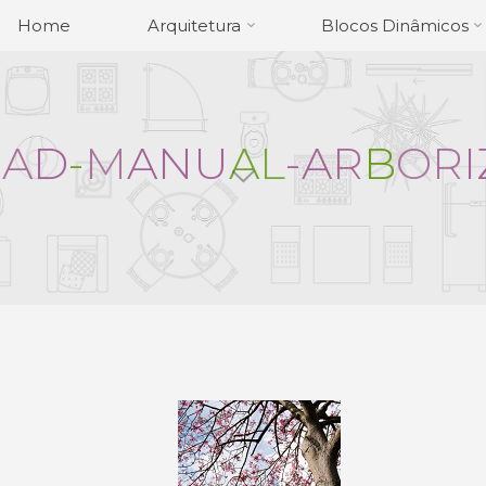
Home
Arquitetura
Blocos Dinâmicos
O
A
D
-
M
A
N
U
A
L
-
A
R
B
O
R
I