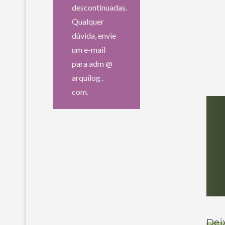
descontinuadas.
Qualquer
dúvida, envie
um e-mail
para adm @
arquilog .
com.
Dei