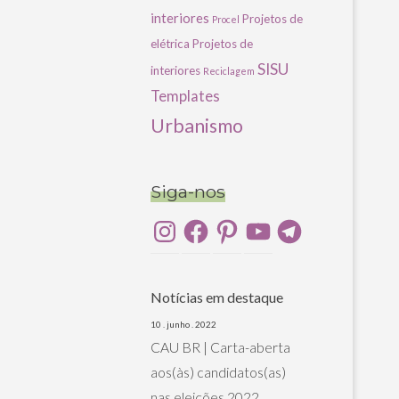
interiores
Projetos de
Procel
elétrica
Projetos de
SISU
interiores
Reciclagem
Templates
Urbanismo
Siga-nos
Instagram
Facebook
Pinterest
YouTube
Telegram
Notícias em destaque
10 . junho . 2022
CAU BR | Carta-aberta
aos(às) candidatos(as)
nas eleições 2022