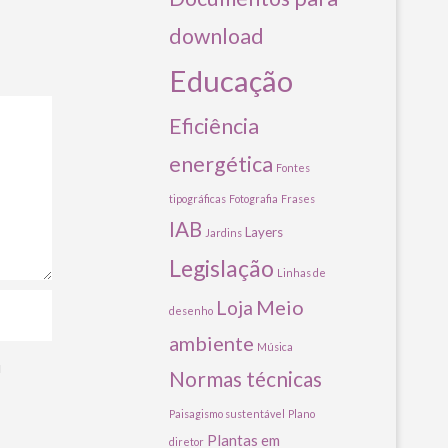
download
Educação
Eficiência
energética
Fontes
tipográficas
Fotografia
Frases
IAB
Layers
Jardins
Legislação
Linhas de
Meio
Loja
desenho
ambiente
Música
u
Normas técnicas
Paisagismo sustentável
Plano
Plantas em
diretor