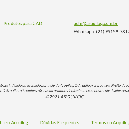
Produtos para CAD
adm@arquilog.com.br
Whatsapp: (21) 99159-781
ite indicado ou acessado por meio do Arquilog. O Arquilog reserva-se o direito de eli
O Arquilog não endossa firmas ou produtos indicados, acessados ou divulgados atrav
©2021 ARQUILOG
bre o Arquilog
Dúvidas Frequentes
Termos do Arquil