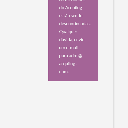
do Arquilog
estão sendo
descontinuadas.
Qualquer
dúvida, envie
um e-mail
para adm @
arquilog .
com.