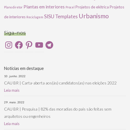
Plantas em interiores
Projetos de elétrica
Projetos
Plano diretor
Procel
Urbanismo
SISU
Templates
de interiores
Reciclagem
Siga-nos
Instagram
Facebook
Pinterest
YouTube
Telegram
Notícias em destaque
10 . junho . 2022
CAU BR | Carta-aberta aos(às) candidatos(as) nas eleições 2022
Leia mais
29 . maio . 2022
CAU BR | Pesquisa | 82% das moradias do país são feitas sem
arquitetos ou engenheiros
Leia mais