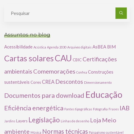
Pe
po
Assuntos no blog
Acessibilidade
AsBEA
BIM
Acústica
Agenda 2030
Arquivos digitais
CAU
Cartas solares
Certificações
CBIC
Comemorações
ambientais
Construções
Confea
Descontos
CREA
sustentáveis
Cores
Dimensionamento
Educação
Documentos para download
Eficiência energética
IAB
Fontes tipográficas
Fotografia
Frases
Legislação
Meio
Loja
Layers
Jardins
Linhas de desenho
ambiente
Normas técnicas
Música
Paisagismo sustentável