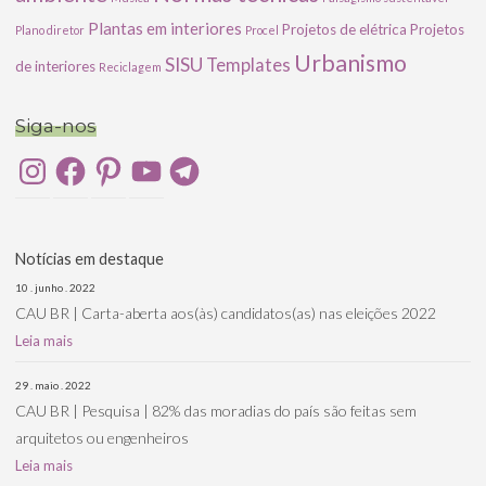
Plantas em interiores
Projetos de elétrica
Projetos
Plano diretor
Procel
Urbanismo
SISU
Templates
de interiores
Reciclagem
Siga-nos
Instagram
Facebook
Pinterest
YouTube
Telegram
Notícias em destaque
10 . junho . 2022
CAU BR | Carta-aberta aos(às) candidatos(as) nas eleições 2022
Leia mais
29 . maio . 2022
CAU BR | Pesquisa | 82% das moradias do país são feitas sem
arquitetos ou engenheiros
Leia mais