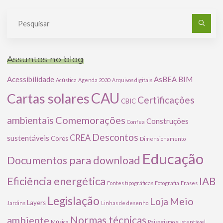
Pe
po
Assuntos no blog
Acessibilidade
AsBEA
BIM
Acústica
Agenda 2030
Arquivos digitais
CAU
Cartas solares
Certificações
CBIC
Comemorações
ambientais
Construções
Confea
Descontos
CREA
sustentáveis
Cores
Dimensionamento
Educação
Documentos para download
Eficiência energética
IAB
Fontes tipográficas
Fotografia
Frases
Legislação
Meio
Loja
Layers
Jardins
Linhas de desenho
ambiente
Normas técnicas
Música
Paisagismo sustentável