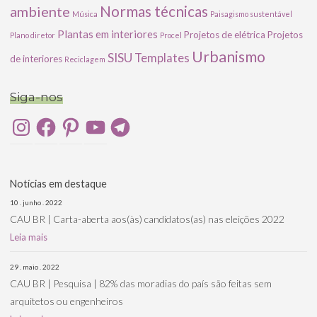
ambiente
Normas técnicas
Música
Paisagismo sustentável
Plantas em interiores
Projetos de elétrica
Projetos
Plano diretor
Procel
Urbanismo
SISU
Templates
de interiores
Reciclagem
Siga-nos
Instagram
Facebook
Pinterest
YouTube
Telegram
Notícias em destaque
10 . junho . 2022
CAU BR | Carta-aberta aos(às) candidatos(as) nas eleições 2022
Leia mais
29 . maio . 2022
CAU BR | Pesquisa | 82% das moradias do país são feitas sem
arquitetos ou engenheiros