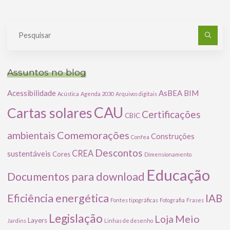
Pe
po
Assuntos no blog
Acessibilidade
AsBEA
BIM
Acústica
Agenda 2030
Arquivos digitais
CAU
Cartas solares
Certificações
CBIC
Comemorações
ambientais
Construções
Confea
Descontos
CREA
sustentáveis
Cores
Dimensionamento
Educação
Documentos para download
Eficiência energética
IAB
Fontes tipográficas
Fotografia
Frases
Legislação
Meio
Loja
Layers
Jardins
Linhas de desenho