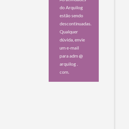
do Arquilog
estão sendo
descontinuadas.
Qualquer
dúvida, envie
um e-mail
para adm @
arquilog .
com.