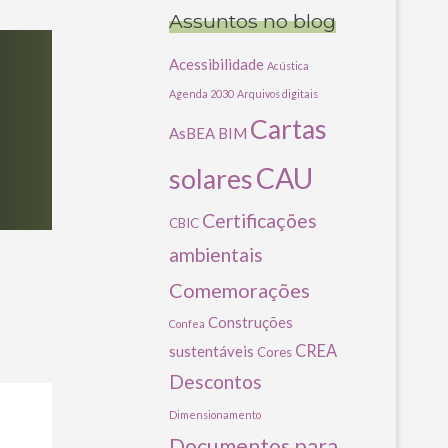
Assuntos no blog
Acessibilidade
Acústica
Agenda 2030
Arquivos digitais
Cartas
AsBEA
BIM
CAU
solares
Certificações
CBIC
ambientais
Comemorações
Construções
Confea
CREA
sustentáveis
Cores
Descontos
Dimensionamento
Documentos para