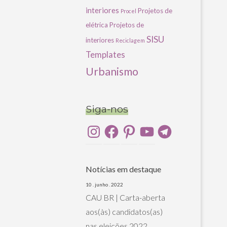
interiores
Projetos de
Procel
elétrica
Projetos de
SISU
interiores
Reciclagem
Templates
Urbanismo
Siga-nos
Instagram
Facebook
Pinterest
YouTube
Telegram
Notícias em destaque
10 . junho . 2022
CAU BR | Carta-aberta
aos(às) candidatos(as)
nas eleições 2022