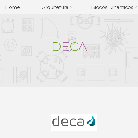
Home
Arquitetura
Blocos Dinâmicos
D
E
C
A