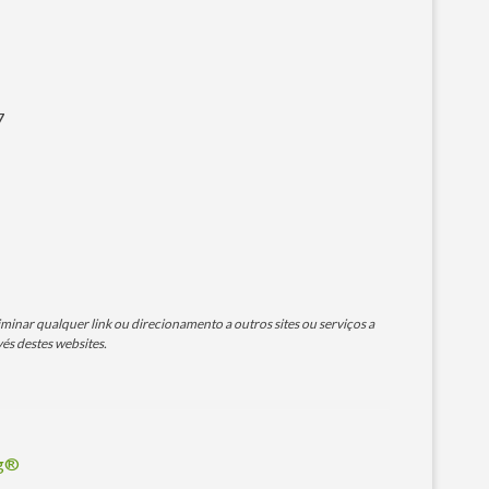
7
minar qualquer link ou direcionamento a outros sites ou serviços a
és destes websites.
og®