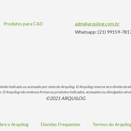
Produtos para CAD
adm@arquilog.com.br
Whatsapp: (21) 99159-781
ite indicado ou acessado por meio do Arquilog. O Arquilog reserva-se o direito de eli
O Arquilog não endossa firmas ou produtos indicados, acessados ou divulgados atrav
©2021 ARQUILOG
bre o Arquilog
Dúvidas Frequentes
Termos do Arquil