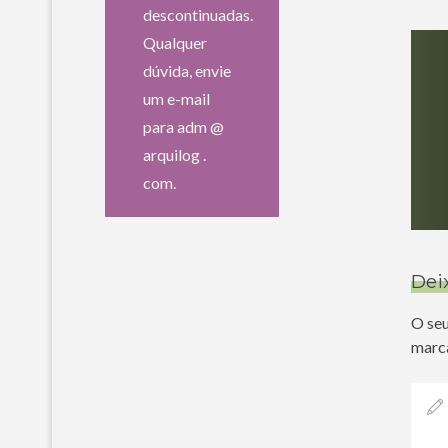
descontinuadas.
Qualquer
dúvida, envie
um e-mail
para adm @
arquilog .
com.
Dei
O seu
marc