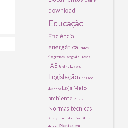
download
Educação
Eficiência
energética
Fontes
tipográficas
Fotografia
Frases
u
IAB
Layers
Jardins
Legislação
Linhas de
Meio
Loja
desenho
ambiente
Música
Normas técnicas
Paisagismo sustentável
Plano
Plantas em
diretor