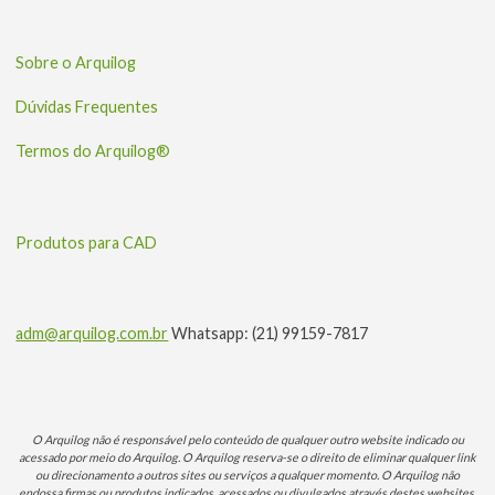
Sobre o Arquilog
Dúvidas Frequentes
Termos do Arquilog®
Produtos para CAD
adm@arquilog.com.br
Whatsapp: (21) 99159-7817
O Arquilog não é responsável pelo conteúdo de qualquer outro website indicado ou
acessado por meio do Arquilog. O Arquilog reserva-se o direito de eliminar qualquer link
ou direcionamento a outros sites ou serviços a qualquer momento. O Arquilog não
endossa firmas ou produtos indicados, acessados ou divulgados através destes websites.