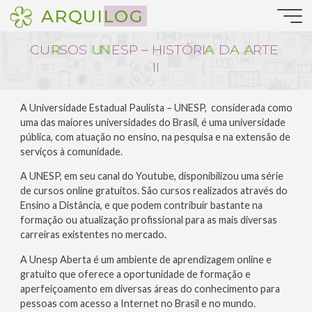
Pular
ARQUILOG
para
o
C
U
R
R
S
O
S
U
U
N
N
E
S
P
–
H
I
S
T
Ó
R
I
A
A
D
A
A
A
R
T
E
conteúdo
I
I
A Universidade Estadual Paulista – UNESP, considerada como
uma das maiores universidades do Brasil, é uma universidade
pública, com atuação no ensino, na pesquisa e na extensão de
serviços à comunidade.
A UNESP, em seu canal do Youtube, disponibilizou uma série
de cursos online gratuitos. São cursos realizados através do
Ensino a Distância, e que podem contribuir bastante na
formação ou atualização profissional para as mais diversas
carreiras existentes no mercado.
A Unesp Aberta é um ambiente de aprendizagem online e
gratuito que oferece a oportunidade de formação e
aperfeiçoamento em diversas áreas do conhecimento para
pessoas com acesso a Internet no Brasil e no mundo.