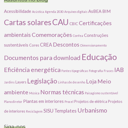
Acessibilidade
AsBEA
BIM
Acústica
Agenda 2030
Arquivos digitais
CAU
Cartas solares
Certificações
CBIC
Comemorações
ambientais
Construções
Confea
Descontos
CREA
sustentáveis
Cores
Dimensionamento
Educação
Documentos para download
Eficiência energética
IAB
Fontes tipográficas
Fotografia
Frases
Legislação
Meio
Loja
Layers
Jardins
Linhas de desenho
ambiente
Normas técnicas
Música
Paisagismo sustentável
Plantas em interiores
Projetos de elétrica
Projetos
Plano diretor
Procel
Urbanismo
SISU
Templates
de interiores
Reciclagem
Siga-nos