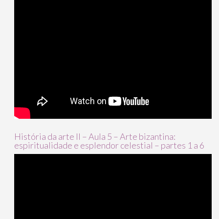
História da arte II – Aula 5 – Arte bizantina:
espiritualidade e esplendor celestial – partes 1 a 6