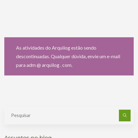
As atividades do Arquilog estão sendo
descontinuadas. Qualquer dúvida, envie um e-mail
para adm @ arquilog . com.
Pe
po
Assuntos no blog