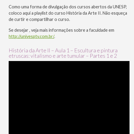
Como uma forma de divulgação dos cursos abertos da UNESP,
coloco aqui a playlist do curso História da Arte II. Não esqueça
de curtir e compartilhar o curso.
Se desejar , veja mais informações sobre a faculdade em
http://univesptv.com.br/
.
História da Arte II – Aula 1 – Escultura e pintura
etruscas: vitalismo e arte tumular – Partes 1 e 2