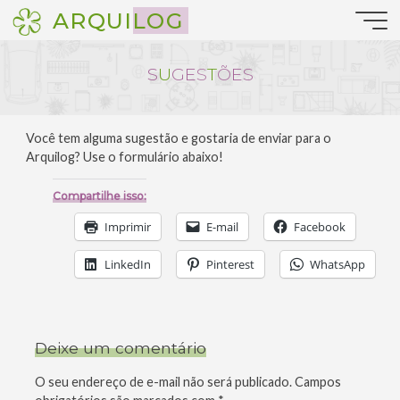
Pular
ARQUILOG
para
o
conteúdo
S
U
U
G
E
S
T
Õ
E
S
Você tem alguma sugestão e gostaria de enviar para o
Arquilog? Use o formulário abaixo!
Compartilhe isso:
Imprimir
E-mail
Facebook
LinkedIn
Pinterest
WhatsApp
Deixe um comentário
O seu endereço de e-mail não será publicado.
Campos