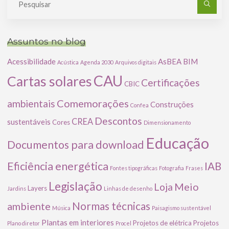
po
Assuntos no blog
Acessibilidade
AsBEA
BIM
Acústica
Agenda 2030
Arquivos digitais
CAU
Cartas solares
Certificações
CBIC
Comemorações
ambientais
Construções
Confea
Descontos
CREA
sustentáveis
Cores
Dimensionamento
Educação
Documentos para download
Eficiência energética
IAB
Fontes tipográficas
Fotografia
Frases
Legislação
Meio
Loja
Layers
Jardins
Linhas de desenho
ambiente
Normas técnicas
Música
Paisagismo sustentável
Plantas em interiores
Projetos de elétrica
Projetos
Plano diretor
Procel