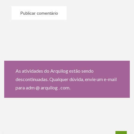
As atividades do Arquilog estão sendo
descontinuadas. Qualquer dúvida, envie um e-mail
para adm @ arquilog . com.
Pe