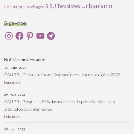
Urbanismo
SISU
Templates
de interiores
Reciclagem
Siga-nos
Instagram
Facebook
Pinterest
YouTube
Telegram
Notícias em destaque
10 . junho . 2022
CAU BR | Carta-aberta aos(às) candidatos(as) nas eleições 2022
Leia mais
29 . maio . 2022
CAU BR | Pesquisa | 82% das moradias do país são feitas sem
arquitetos ou engenheiros
Leia mais
29 . maio . 2022