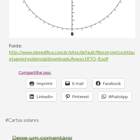
Fonte:
http://www.pbeedifica.com.br/sites/default/files/projetos/etiqu
etagem/residencial/downloads/Anexo1RTQ-R.pdf
Compartilhe isso:
Imprimir
E-mail
Facebook
LinkedIn
Pinterest
WhatsApp
#
Cartas solares
Deixe um comentário