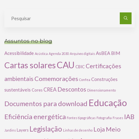
Pe
po
Assuntos no blog
Acessibilidade
AsBEA
BIM
Acústica
Agenda 2030
Arquivos digitais
CAU
Cartas solares
Certificações
CBIC
Comemorações
ambientais
Construções
Confea
Descontos
CREA
sustentáveis
Cores
Dimensionamento
Educação
Documentos para download
Eficiência energética
IAB
Fontes tipográficas
Fotografia
Frases
Legislação
Meio
Loja
Layers
Jardins
Linhas de desenho