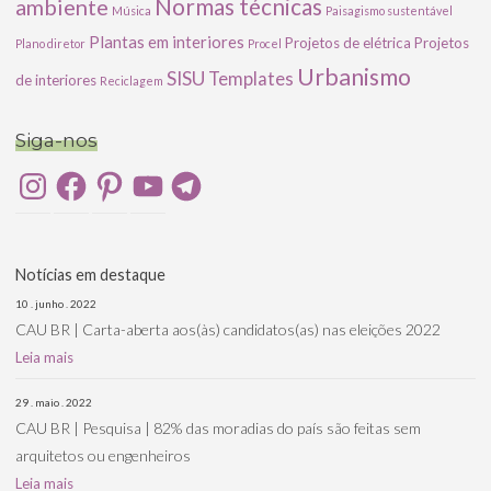
ambiente
Normas técnicas
Música
Paisagismo sustentável
Plantas em interiores
Projetos de elétrica
Projetos
Plano diretor
Procel
Urbanismo
SISU
Templates
de interiores
Reciclagem
Siga-nos
Instagram
Facebook
Pinterest
YouTube
Telegram
Notícias em destaque
10 . junho . 2022
CAU BR | Carta-aberta aos(às) candidatos(as) nas eleições 2022
Leia mais
29 . maio . 2022
CAU BR | Pesquisa | 82% das moradias do país são feitas sem
arquitetos ou engenheiros
Leia mais