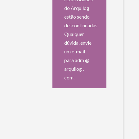
do Arquilog
estão sendo
descontinuadas.
Qualquer
dúvida, envie
um e-mail
para adm @
arquilog .
com.