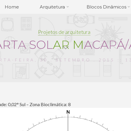
Home
Arquitetura
Blocos Dinâmicos
Projetos de arquitetura
A
R
T
A
S
O
L
A
R
M
A
C
A
P
Á
/
TA-FEIRA, 30 . SETEMBRO . 2015 :: 1
ude: 0,02° Sul – Zona Bioclimática: 8