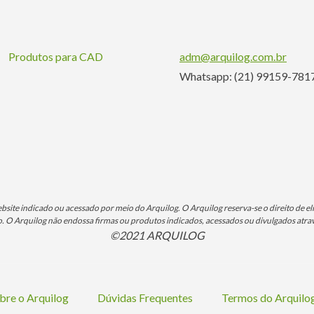
Produtos para CAD
adm@arquilog.com.br
Whatsapp: (21) 99159-781
ite indicado ou acessado por meio do Arquilog. O Arquilog reserva-se o direito de eli
O Arquilog não endossa firmas ou produtos indicados, acessados ou divulgados atrav
©2021 ARQUILOG
bre o Arquilog
Dúvidas Frequentes
Termos do Arquil