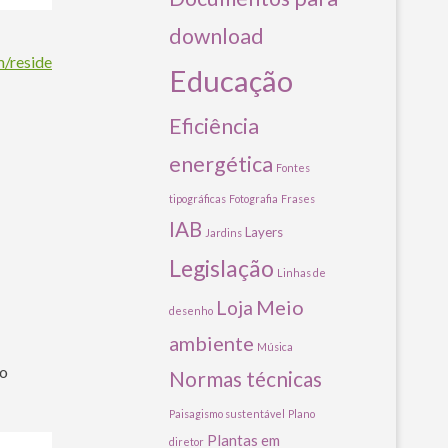
download
m/reside
Educação
Eficiência
energética
Fontes
tipográficas
Fotografia
Frases
IAB
Layers
Jardins
Legislação
Linhas de
Meio
Loja
desenho
ambiente
Música
ão
Normas técnicas
Paisagismo sustentável
Plano
Plantas em
diretor