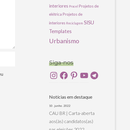
interiores
Projetos de
Procel
elétrica
Projetos de
SISU
interiores
Reciclagem
Templates
Urbanismo
Siga-nos
Instagram
Facebook
Pinterest
YouTube
Telegram
eu
Notícias em destaque
10 . junho . 2022
CAU BR | Carta-aberta
aos(às) candidatos(as)
nas eleições 2022