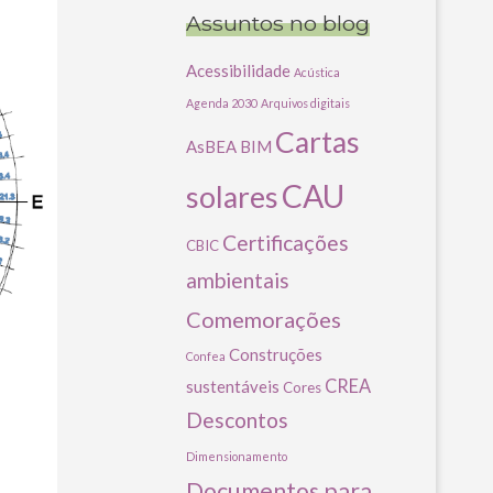
Assuntos no blog
Acessibilidade
Acústica
Agenda 2030
Arquivos digitais
Cartas
AsBEA
BIM
CAU
solares
Certificações
CBIC
ambientais
Comemorações
Construções
Confea
CREA
sustentáveis
Cores
Descontos
Dimensionamento
Documentos para