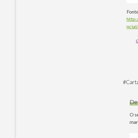
Fonte
http:
ncia
C
#
Cart
De
O s
mar