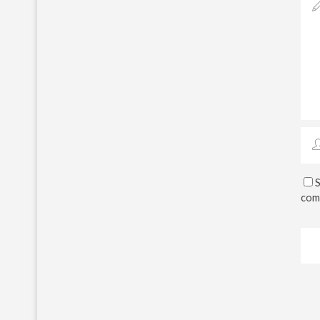
S
com