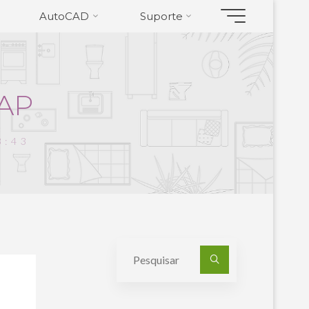
AutoCAD
Suporte
A
P
3:43
Pesquisa
por: