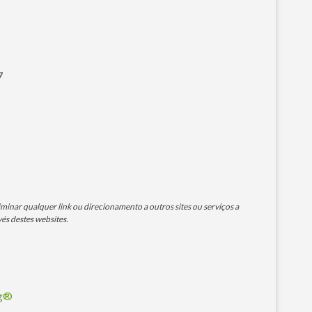
7
minar qualquer link ou direcionamento a outros sites ou serviços a
és destes websites.
og®