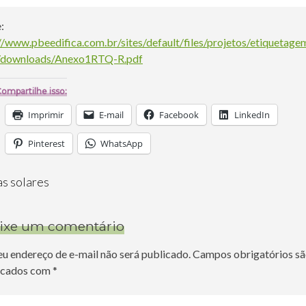
:
//www.pbeedifica.com.br/sites/default/files/projetos/etiquetage
l/downloads/Anexo1RTQ-R.pdf
ompartilhe isso:
Imprimir
E-mail
Facebook
LinkedIn
Pinterest
WhatsApp
as solares
ixe um comentário
eu endereço de e-mail não será publicado.
Campos obrigatórios s
cados com
*