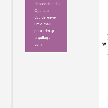
descontinuadas.
Qualquer
dúvida, envie
um e-mail
para adm @
arquilog .
com.