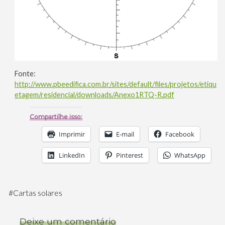
Fonte:
http://www.pbeedifica.com.br/sites/default/files/projetos/etiqu
etagem/residencial/downloads/Anexo1RTQ-R.pdf
Compartilhe isso:
Imprimir
E-mail
Facebook
LinkedIn
Pinterest
WhatsApp
#
Cartas solares
Deixe um comentário