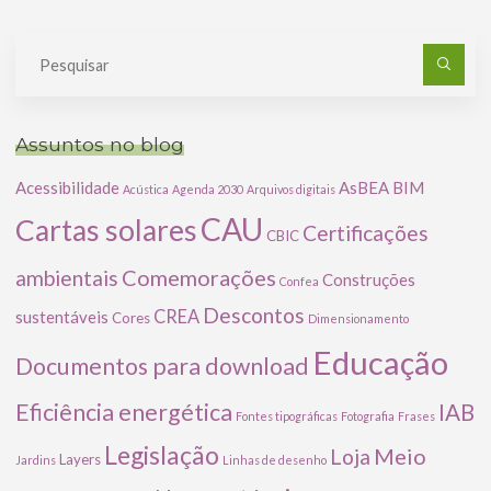
Pe
po
Assuntos no blog
Acessibilidade
AsBEA
BIM
Acústica
Agenda 2030
Arquivos digitais
CAU
Cartas solares
Certificações
CBIC
Comemorações
ambientais
Construções
Confea
Descontos
CREA
sustentáveis
Cores
Dimensionamento
Educação
Documentos para download
Eficiência energética
IAB
Fontes tipográficas
Fotografia
Frases
Legislação
Meio
Loja
Layers
Jardins
Linhas de desenho