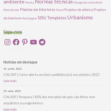
ambiente
Normas técnicas
Música
Paisagismo sustentável
Plantas em interiores
Projetos de elétrica
Projetos
Plano diretor
Procel
Urbanismo
SISU
Templates
de interiores
Reciclagem
Siga-nos
Instagram
Facebook
Pinterest
YouTube
Telegram
Notícias em destaque
10 . junho . 2022
CAU BR | Carta-aberta aos(às) candidatos(as) nas eleições 2022
Leia mais
29 . maio . 2022
CAU BR | Pesquisa | 82% das moradias do país são feitas sem
arquitetos ou engenheiros
Leia mais