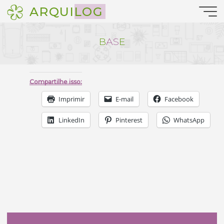
Pular
ARQUILOG
para
o
conteúdo
B
B
A
S
E
Compartilhe isso:
Imprimir
E-mail
Facebook
LinkedIn
Pinterest
WhatsApp