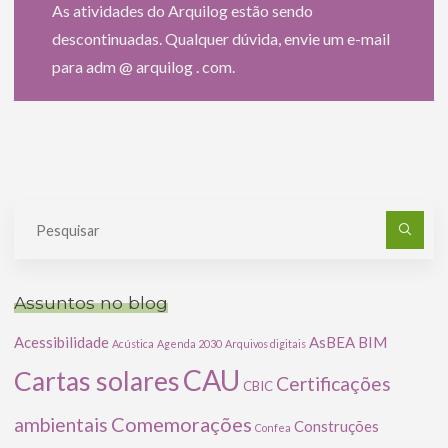
As atividades do Arquilog estão sendo
descontinuadas. Qualquer dúvida, envie um e-mail
para adm @ arquilog . com.
Pe
po
Assuntos no blog
Acessibilidade
AsBEA
BIM
Acústica
Agenda 2030
Arquivos digitais
CAU
Cartas solares
Certificações
CBIC
Comemorações
ambientais
Construções
Confea