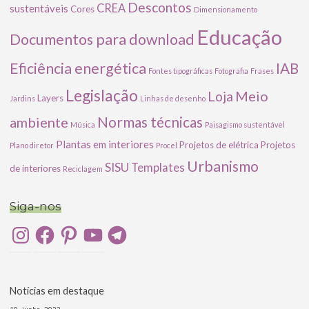
Descontos
CREA
sustentáveis
Cores
Dimensionamento
Educação
Documentos para download
Eficiência energética
IAB
Fontes tipográficas
Fotografia
Frases
Legislação
Meio
Loja
Layers
Jardins
Linhas de desenho
ambiente
Normas técnicas
Música
Paisagismo sustentável
Plantas em interiores
Projetos de elétrica
Projetos
Plano diretor
Procel
Urbanismo
SISU
Templates
de interiores
Reciclagem
Siga-nos
Instagram
Facebook
Pinterest
YouTube
Telegram
Notícias em destaque
10 . junho . 2022