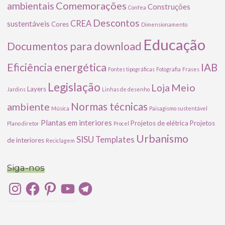
Comemorações
ambientais
Construções
Confea
Descontos
CREA
sustentáveis
Cores
Dimensionamento
Educação
Documentos para download
Eficiência energética
IAB
Fontes tipográficas
Fotografia
Frases
Legislação
Meio
Loja
Layers
Jardins
Linhas de desenho
ambiente
Normas técnicas
Música
Paisagismo sustentável
Plantas em interiores
Projetos de elétrica
Projetos
Plano diretor
Procel
Urbanismo
SISU
Templates
de interiores
Reciclagem
Siga-nos
Instagram
Facebook
Pinterest
YouTube
Telegram