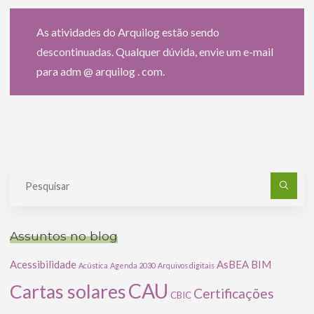
As atividades do Arquilog estão sendo
descontinuadas. Qualquer dúvida, envie um e-mail
para adm @ arquilog . com.
Pe
po
Assuntos no blog
Acessibilidade
AsBEA
BIM
Acústica
Agenda 2030
Arquivos digitais
CAU
Cartas solares
Certificações
CBIC