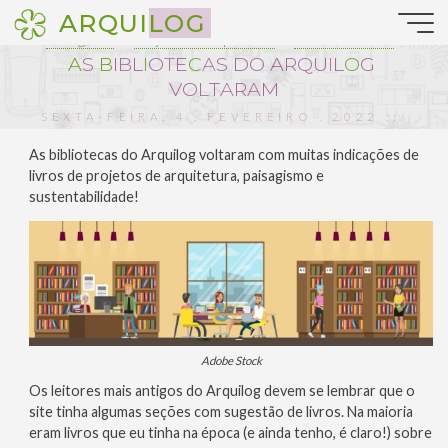
Pular
ARQUILOG
para
Paisagismo
Projetos de arquitetura
Sustentabilidade
o
A
S
B
I
B
L
I
O
T
E
C
A
S
D
O
A
R
Q
U
I
L
O
G
conteúdo
V
O
L
T
A
R
A
M
SEXTA-FEIRA, 4 . FEVEREIRO . 2022 ::
10:00
As bibliotecas do Arquilog voltaram com muitas indicações de
livros de projetos de arquitetura, paisagismo e
sustentabilidade!
Adobe Stock
Os leitores mais antigos do Arquilog devem se lembrar que o
site tinha algumas seções com sugestão de livros. Na maioria
eram livros que eu tinha na época (e ainda tenho, é claro!) sobre