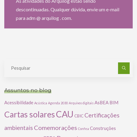
As atividades do Arquilog estão sendo
descontinuadas. Qualquer dúvida, envie um e-mail
para adm @ arquilog . com.
Pe
po
Assuntos no blog
Acessibilidade
AsBEA
BIM
Acústica
Agenda 2030
Arquivos digitais
CAU
Cartas solares
Certificações
CBIC
Comemorações
ambientais
Construções
Confea