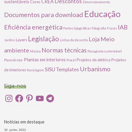
Descontos
CREA
sustentáveis
Cores
Dimensionamento
Educação
Documentos para download
Eficiência energética
IAB
Fontes tipográficas
Fotografia
Frases
Legislação
Meio
Loja
Layers
Jardins
Linhas de desenho
ambiente
Normas técnicas
Música
Paisagismo sustentável
Plantas em interiores
Projetos de elétrica
Projetos
Plano diretor
Procel
Urbanismo
SISU
Templates
de interiores
Reciclagem
Siga-nos
Instagram
Facebook
Pinterest
YouTube
Telegram
Notícias em destaque
10 . junho . 2022