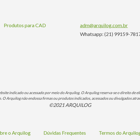
Produtos para CAD
adm@arquilog.com.br
Whatsapp: (21) 99159-781
ite indicado ou acessado por meio do Arquilog. O Arquilog reserva-se o direito de eli
O Arquilog não endossa firmas ou produtos indicados, acessados ou divulgados atrav
©2021 ARQUILOG
bre o Arquilog
Dúvidas Frequentes
Termos do Arquil