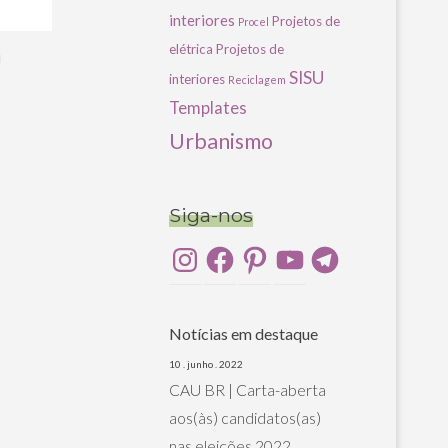
interiores
Projetos de
Procel
elétrica
Projetos de
u
SISU
interiores
Reciclagem
Templates
Urbanismo
Siga-nos
Instagram
Facebook
Pinterest
YouTube
Telegram
Notícias em destaque
10 . junho . 2022
CAU BR | Carta-aberta
aos(às) candidatos(as)
nas eleições 2022