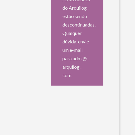
do Arquilog
estão sendo
descontinuadas.
Qualquer
dúvida, envie
um e-mail
para adm @
arquilog .
com.