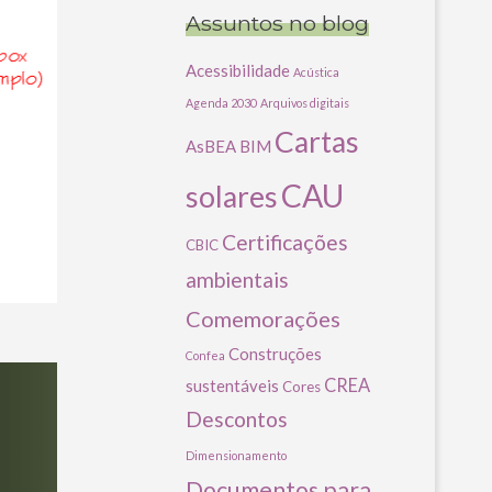
Assuntos no blog
Acessibilidade
Acústica
Agenda 2030
Arquivos digitais
Cartas
AsBEA
BIM
CAU
solares
Certificações
CBIC
ambientais
Comemorações
Construções
Confea
CREA
sustentáveis
Cores
Descontos
Dimensionamento
Documentos para