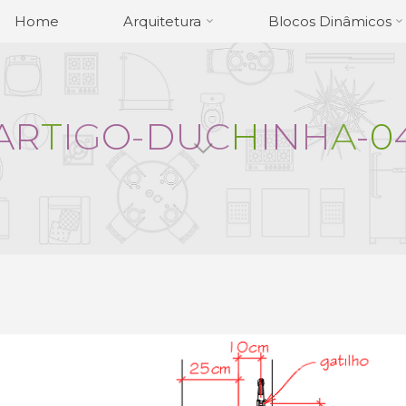
Home
Arquitetura
Blocos Dinâmicos
A
R
T
I
G
O
-
D
U
C
H
I
N
H
A
-
0