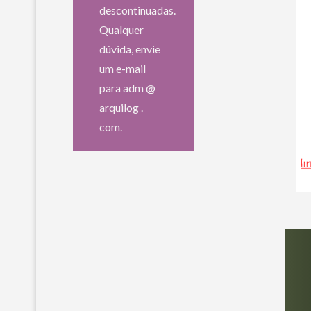
descontinuadas.
Qualquer
dúvida, envie
um e-mail
para adm @
arquilog .
com.