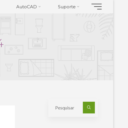
AutoCAD
Suporte
4
Pesquisa
por: