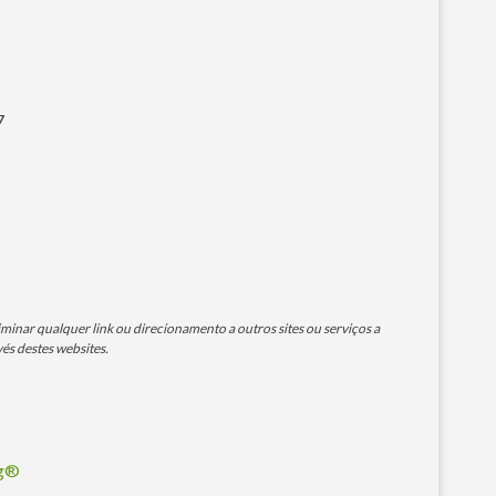
7
minar qualquer link ou direcionamento a outros sites ou serviços a
és destes websites.
og®