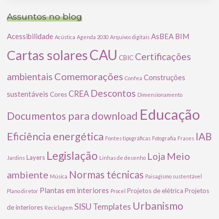
Assuntos no blog
Acessibilidade
AsBEA
BIM
Acústica
Agenda 2030
Arquivos digitais
CAU
Cartas solares
Certificações
CBIC
Comemorações
ambientais
Construções
Confea
Descontos
CREA
sustentáveis
Cores
Dimensionamento
Educação
Documentos para download
Eficiência energética
IAB
Fontes tipográficas
Fotografia
Frases
Legislação
Meio
Loja
Layers
Jardins
Linhas de desenho
ambiente
Normas técnicas
Música
Paisagismo sustentável
Plantas em interiores
Projetos de elétrica
Projetos
Plano diretor
Procel
Urbanismo
SISU
Templates
de interiores
Reciclagem