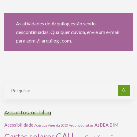
As atividades do Arquilog estão sendo
descontinuadas. Qualquer dúvida, envie um e-mail
para adm @ arquilog . com.
Pe
po
Assuntos no blog
Acessibilidade
AsBEA
BIM
Acústica
Agenda 2030
Arquivos digitais
CAU
Cartas solares