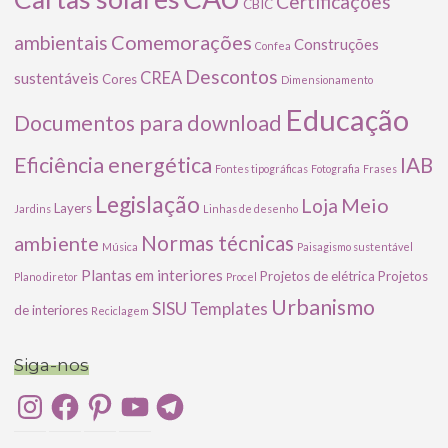
Certificações
CBIC
Comemorações
ambientais
Construções
Confea
Descontos
CREA
sustentáveis
Cores
Dimensionamento
Educação
Documentos para download
Eficiência energética
IAB
Fontes tipográficas
Fotografia
Frases
Legislação
Meio
Loja
Layers
Jardins
Linhas de desenho
ambiente
Normas técnicas
Música
Paisagismo sustentável
Plantas em interiores
Projetos de elétrica
Projetos
Plano diretor
Procel
Urbanismo
SISU
Templates
de interiores
Reciclagem
Siga-nos
Instagram
Facebook
Pinterest
YouTube
Telegram