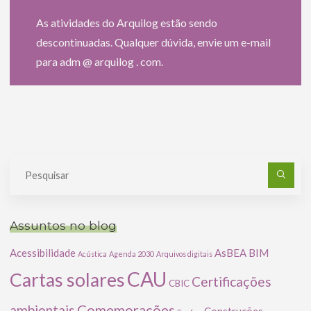
As atividades do Arquilog estão sendo
descontinuadas. Qualquer dúvida, envie um e-mail
para adm @ arquilog . com.
Pe
po
Assuntos no blog
Acessibilidade
AsBEA
BIM
Acústica
Agenda 2030
Arquivos digitais
CAU
Cartas solares
Certificações
CBIC
Comemorações
ambientais