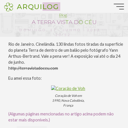
Pular
ARQUILOG
para
o
Blog
conteúdo
A
T
E
R
R
A
V
I
S
T
A
D
O
C
É
U
DOMINGO, 17 . JUNHO . 2012 ::
20:52
Rio de Janeiro. Cinelândia. 130 lindas fotos tiradas da superfície
do planeta Terra de dentro de um balão pelo fotógrafo Yann
Arthus-Bertrand. Vale a pena ver! A exposição vai até o dia 24
de junho.
h
ttp://terravistadoceu.com
Eu amei essa foto:
Coração de Voh em
1990, Nova Caledônia,
França
(Algumas páginas mencionadas no artigo acima podem não
estar mais disponíveis.)