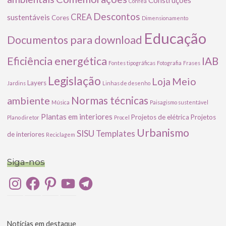
Construções
Confea
Descontos
CREA
sustentáveis
Cores
Dimensionamento
Educação
Documentos para download
Eficiência energética
IAB
Fontes tipográficas
Fotografia
Frases
Legislação
Meio
Loja
Layers
Jardins
Linhas de desenho
ambiente
Normas técnicas
Música
Paisagismo sustentável
Plantas em interiores
Projetos de elétrica
Projetos
Plano diretor
Procel
Urbanismo
SISU
Templates
de interiores
Reciclagem
Siga-nos
Instagram
Facebook
Pinterest
YouTube
Telegram
Notícias em destaque