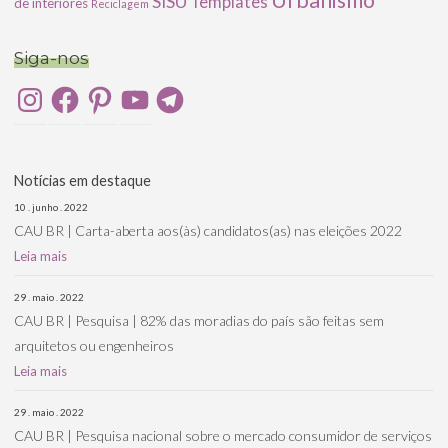
Urbanismo
SISU
Templates
de interiores
Reciclagem
Siga-nos
Instagram
Facebook
Pinterest
YouTube
Telegram
Notícias em destaque
10 . junho . 2022
CAU BR | Carta-aberta aos(às) candidatos(as) nas eleições 2022
Leia mais
29 . maio . 2022
CAU BR | Pesquisa | 82% das moradias do país são feitas sem
arquitetos ou engenheiros
Leia mais
29 . maio . 2022
CAU BR | Pesquisa nacional sobre o mercado consumidor de serviços