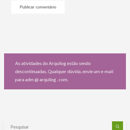
As atividades do Arquilog estão sendo
descontinuadas. Qualquer dúvida, envie um e-mail
para adm @ arquilog . com.
Pe
po