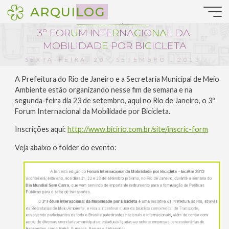
Pular
ARQUILOG
para
Notícias da Arquitetura
o
3
º
F
O
R
U
M
I
N
T
E
R
N
A
C
I
O
N
A
L
D
A
conteúdo
M
O
B
I
L
I
D
A
D
E
P
O
R
B
I
C
I
C
L
E
T
A
SEXTA-FEIRA, 20 . SETEMBRO . 2013
:: 8:50
A Prefeitura do Rio de Janeiro e a Secretaria Municipal de Meio
Ambiente estão organizando nesse fim de semana e na
segunda-feira dia 23 de setembro, aqui no Rio de Janeiro, o 3º
Forum Internacional da Mobilidade por Bicicleta.
Inscrições aqui:
http://www.bicirio.com.br/site/inscric-form
Veja abaixo o folder do evento: