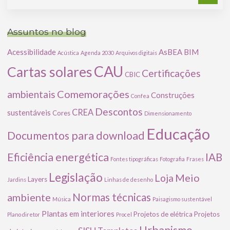
Assuntos no blog
Acessibilidade
AsBEA
BIM
Acústica
Agenda 2030
Arquivos digitais
CAU
Cartas solares
Certificações
CBIC
Comemorações
ambientais
Construções
Confea
Descontos
CREA
sustentáveis
Cores
Dimensionamento
Educação
Documentos para download
Eficiência energética
IAB
Fontes tipográficas
Fotografia
Frases
Legislação
Meio
Loja
Layers
Jardins
Linhas de desenho
ambiente
Normas técnicas
Música
Paisagismo sustentável
Plantas em interiores
Projetos de elétrica
Projetos
Plano diretor
Procel