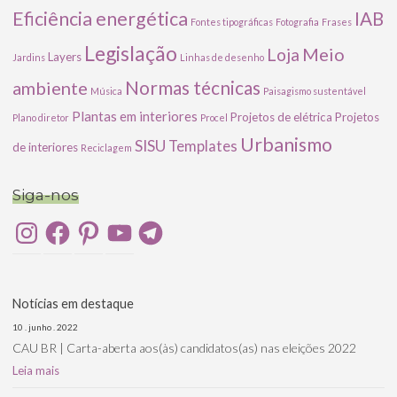
Eficiência energética
IAB
Fontes tipográficas
Fotografia
Frases
Legislação
Meio
Loja
Layers
Jardins
Linhas de desenho
ambiente
Normas técnicas
Música
Paisagismo sustentável
Plantas em interiores
Projetos de elétrica
Projetos
Plano diretor
Procel
Urbanismo
SISU
Templates
de interiores
Reciclagem
Siga-nos
Instagram
Facebook
Pinterest
YouTube
Telegram
Notícias em destaque
10 . junho . 2022
CAU BR | Carta-aberta aos(às) candidatos(as) nas eleições 2022
Leia mais