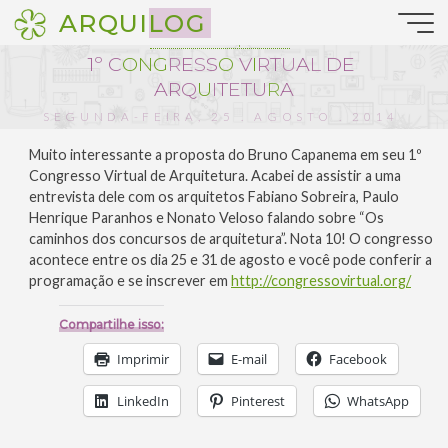
Pular
ARQUILOG
para
Notícias da Arquitetura
o
1
º
C
O
N
G
R
E
S
S
O
V
I
R
T
U
A
L
D
E
conteúdo
A
R
Q
U
I
T
E
T
U
R
A
SEGUNDA-FEIRA, 25 . AGOSTO . 2014
:: 21:03
Muito interessante a proposta do Bruno Capanema em seu 1º
Congresso Virtual de Arquitetura. Acabei de assistir a uma
entrevista dele com os arquitetos Fabiano Sobreira, Paulo
Henrique Paranhos e Nonato Veloso falando sobre “Os
caminhos dos concursos de arquitetura”. Nota 10! O congresso
acontece entre os dia 25 e 31 de agosto e você pode conferir a
programação e se inscrever em
http://congressovirtual.org/
Compartilhe isso:
Imprimir
E-mail
Facebook
LinkedIn
Pinterest
WhatsApp