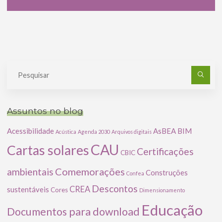
Pe
po
Assuntos no blog
Acessibilidade
AsBEA
BIM
Acústica
Agenda 2030
Arquivos digitais
CAU
Cartas solares
Certificações
CBIC
Comemorações
ambientais
Construções
Confea
Descontos
CREA
sustentáveis
Cores
Dimensionamento
Educação
Documentos para download