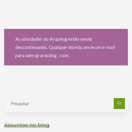
As atividades do Arquilog estão sendo
descontinuadas. Qualquer dúvida, envie um e-mail
para adm @ arquilog . com.
Pe
po
Assuntos no blog