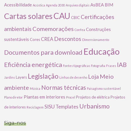
Acessibilidade
AsBEA
BIM
Acústica
Agenda 2030
Arquivos digitais
CAU
Cartas solares
Certificações
CBIC
Comemorações
ambientais
Construções
Confea
Descontos
CREA
sustentáveis
Cores
Dimensionamento
Educação
Documentos para download
Eficiência energética
IAB
Fontes tipográficas
Fotografia
Frases
Legislação
Meio
Loja
Layers
Jardins
Linhas de desenho
ambiente
Normas técnicas
Música
Paisagismo sustentável
Plantas em interiores
Projetos de elétrica
Projetos
Plano diretor
Procel
Urbanismo
SISU
Templates
de interiores
Reciclagem
Siga-nos