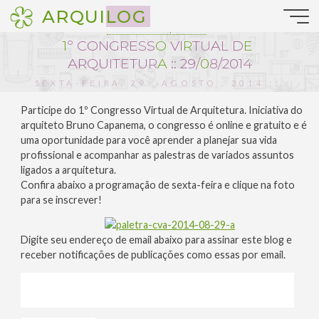
Pular
ARQUILOG
para
Notícias da Arquitetura
o
1
º
C
O
N
G
R
E
S
S
O
V
I
R
T
U
A
L
D
E
conteúdo
A
R
Q
U
I
T
E
T
U
R
A
:
:
2
9
/
0
8
/
2
0
1
4
SEXTA-FEIRA, 29 . AGOSTO . 2014 ::
8:00
Participe do 1º Congresso Virtual de Arquitetura. Iniciativa do
arquiteto Bruno Capanema, o congresso é online e gratuito e é
uma oportunidade para você aprender a planejar sua vida
profissional e acompanhar as palestras de variados assuntos
ligados a arquitetura.
Confira abaixo a programação de sexta-feira e clique na foto
para se inscrever!
Digite seu endereço de email abaixo para assinar este blog e
receber notificações de publicações como essas por email.