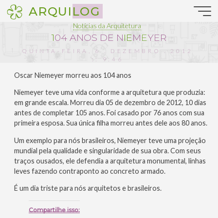
Pular
ARQUILOG
para
o
Notícias da Arquitetura
conteúdo
1
0
4
A
N
O
S
D
E
N
I
E
M
E
Y
E
R
QUINTA-FEIRA, 6 . DEZEMBRO . 2012
:: 9:46
Oscar Niemeyer morreu aos 104 anos
Niemeyer teve uma vida conforme a arquitetura que produzia:
em grande escala. Morreu dia 05 de dezembro de 2012, 10 dias
antes de completar 105 anos. Foi casado por 76 anos com sua
primeira esposa. Sua única filha morreu antes dele aos 80 anos.
Um exemplo para nós brasileiros, Niemeyer teve uma projeção
mundial pela qualidade e singularidade de sua obra. Com seus
traços ousados, ele defendia a arquitetura monumental, linhas
leves fazendo contraponto ao concreto armado.
É um dia triste para nós arquitetos e brasileiros.
Compartilhe isso: