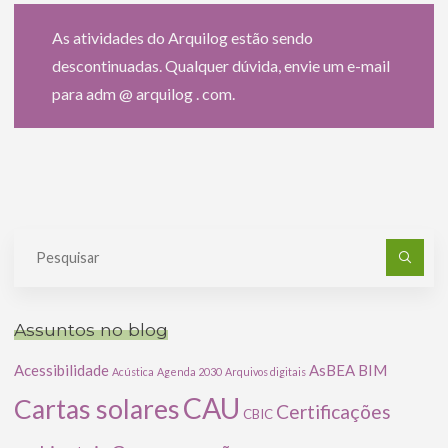
As atividades do Arquilog estão sendo
descontinuadas. Qualquer dúvida, envie um e-mail
para adm @ arquilog . com.
Pe
po
Assuntos no blog
Acessibilidade
AsBEA
BIM
Acústica
Agenda 2030
Arquivos digitais
CAU
Cartas solares
Certificações
CBIC