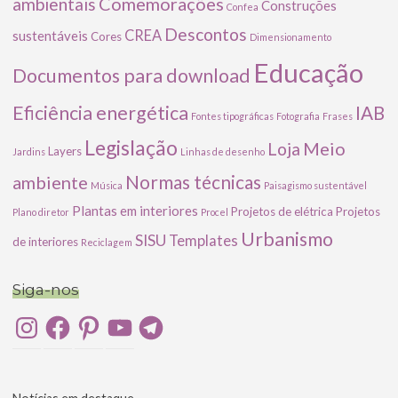
Comemorações
ambientais
Construções
Confea
Descontos
CREA
sustentáveis
Cores
Dimensionamento
Educação
Documentos para download
Eficiência energética
IAB
Fontes tipográficas
Fotografia
Frases
Legislação
Meio
Loja
Layers
Jardins
Linhas de desenho
ambiente
Normas técnicas
Música
Paisagismo sustentável
Plantas em interiores
Projetos de elétrica
Projetos
Plano diretor
Procel
Urbanismo
SISU
Templates
de interiores
Reciclagem
Siga-nos
Instagram
Facebook
Pinterest
YouTube
Telegram